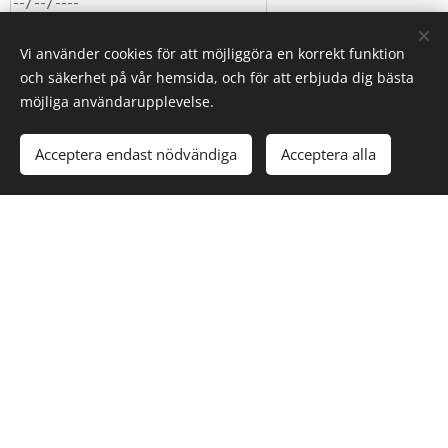
Notis:
Vi använder cookies för att möjliggöra en korrekt funktion
och säkerhet på vår hemsida, och för att erbjuda dig bästa
möjliga användarupplevelse.
Acceptera endast nödvändiga
Acceptera alla
Boka nu
© 2022 Energy Team Scandinavia AB, Ramnegatan 30, 564 32
Bankeryd
Skapad med
Webnode
Cookies