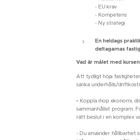
- EU krav
- Kompetens
- Ny strategi
En heldags prakti
deltagarnas fasti
Vad är målet med kursen
Att tydligt höja fastighet
sänka underhålls/driftkos
-
Koppla ihop ekonomi, drif
sammanhållet program. För
rätt beslut i en komplex 
- Du använder hållbarhet 