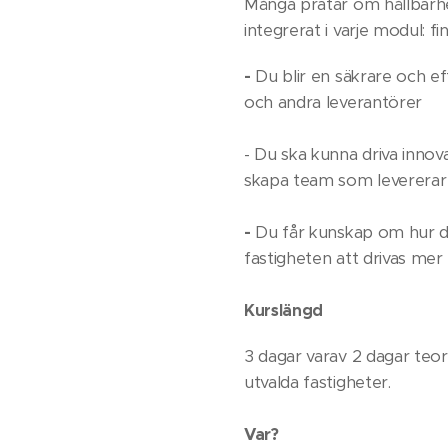
Många pratar om hållbarhe
integrerat i varje modul: fin
-
Du blir en säkrare och ef
och andra leverantörer
- Du ska kunna driva innov
skapa team som levererar i
-
Du får kunskap om hur du
fastigheten att drivas mer
Kurslängd
3 dagar varav 2 dagar teori 
utvalda fastigheter.
Var?