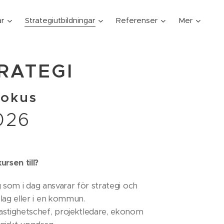
ar
Strategiutbildningar
Referenser
Mer
TRATEGI
fokus
026
ursen till?
ig som i dag ansvarar för strategi och
olag eller i en kommun.
astighetschef, projektledare, ekonom