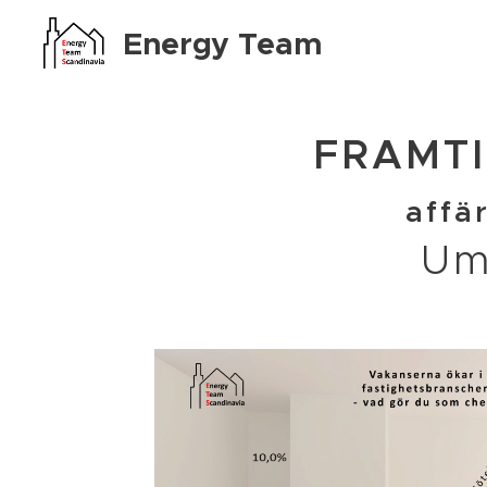
Energy Team
Scandinavia AB
FRAMTI
affä
Um