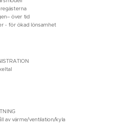
färsmodell
yregästerna
gen– över tid
ser - för ökad lönsamhet
NISTRATION
eltal
TNING
ll av värme/ventilation/kyla