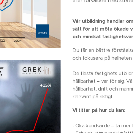
eller förvaltare med strat
Vår utbildning handlar om
sätt för att möta ökade 
och minskat fastighetsvä
Du får en bättre förståels
och fokusera på helheten 
De flesta fastighets utbild
hållbarhet – var för sig. Vå
hållbarhet, drift och män
relevant på riktigt.
Vi tittar på hur du kan:
- Öka kundvärde – ta mer 