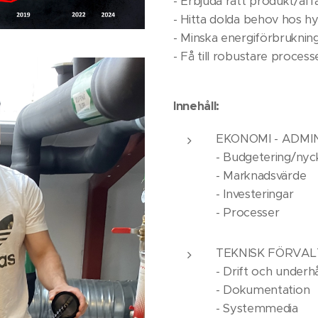
- Erbjuda rätt produkt/af
- Hitta dolda behov hos h
- Minska energiförbruknin
- Få till robustare proces
Innehåll:
EKONOMI - ADMI
- Budgetering/nyck
- Marknadsvärde
- Investeringar
- Processer
TEKNISK FÖRVAL
- Drift och underhå
- Dokumentation
- Systemmedia