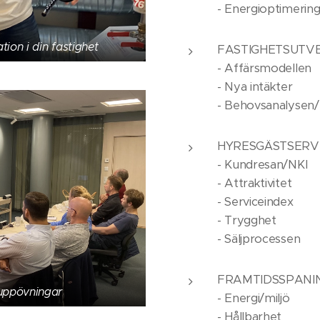
- Energioptimerin
ion i din fastighet
FASTIGHETSUTVE
- Affärsmodellen
- Nya intäkter
- Behovsanalysen/
HYRESGÄSTSERV
- Kundresan/NKI
- Attraktivitet
- Serviceindex
- Trygghet
- Säljprocessen
FRAMTIDSSPANI
uppövningar
- Energi/miljö
- Hållbarhet