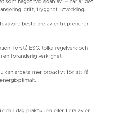
t som något "vid sidan av" – här är det
ansiering, drift, trygghet, utveckling.
fektivare beställare av entreprenörer
ation, förstå ESG, tolka regelverk och
 en föränderlig verklighet.
 kan arbeta mer proaktivt för att få
 energioptimalt.
och 1 dag praktik i en eller flera av er