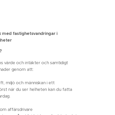
k med fastighetsvandringar i
gheter
?
ens värde och intäkter och samtidigt
tnader genom att:
t, miljö och människan i ett
st när du ser helheten kan du fatta
vardag.
som affärsdrivare