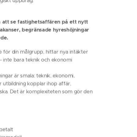
egiskt uppdrag.
 att se fastighetsaffären på ett nytt
vakanser, begränsade hyreshöjningar
rde.
e för din målgrupp, hittar nya intäkter
- inte bara teknik och ekonomi
ningar är smala: teknik, ekonomi,
r utbildning kopplar ihop affär,
niska. Det är komplexiteten som gör den
betalt